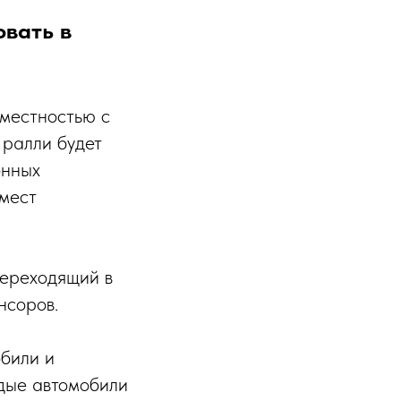
вать в
 местностью с
 ралли будет
онных
 мест
переходящий в
нсоров.
обили и
одые автомобили