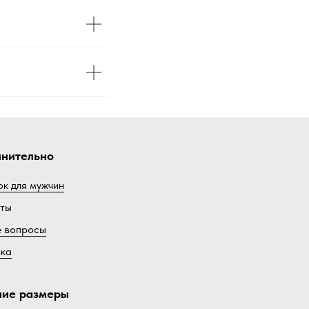
нительно
к для мужчин
кты
е вопросы
вка
ие размеры