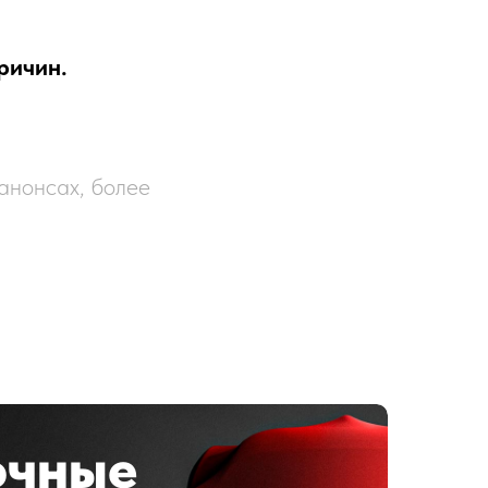
ричин.
 анонсах, более
очные