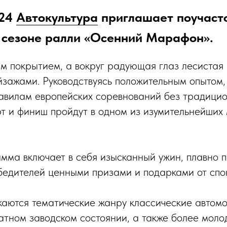
024
Автокультура
приглашает поучасто
 сезоне ралли «Осенний Марафон».
м покрытием, а вокруг радующая глаз лесистая
зажами. Руководствуясь положительным опытом,
авилам европейских соревнований без традици
рт и финиш пройдут в одном из изумительнейших
мма включает в себя изысканный ужин, плавно 
едителей ценными призами и подарками от спо
каются тематические жанру классические автом
атном заводском состоянии, а также более мол