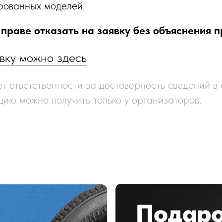
рованных моделей.
праве отказать на заявку без объяснения п
вку можно здесь
ет ответственности за достоверность сведений в
ию можно получить только у организаторов.
Подар