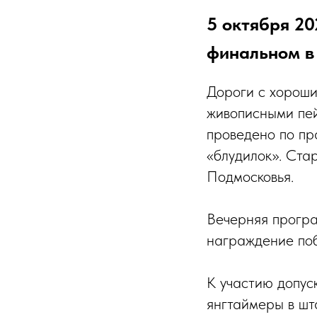
5 октября 2
финальном в
Дороги с хороши
живописными пей
проведено по пр
«блудилок». Ста
Подмосковья.
Вечерняя програ
награждение поб
К участию допус
янгтаймеры в шт