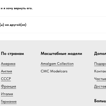
и я хочу вернуть его.
(ы) на другой(ие)
По странам
Масштабные модели
Допол
Америка
Amalgam Collection
Подаро
Англия
CMC Modelcars
Конта
СССР
Ч
асты
Франция
Доста
Италия
Больш
Германия