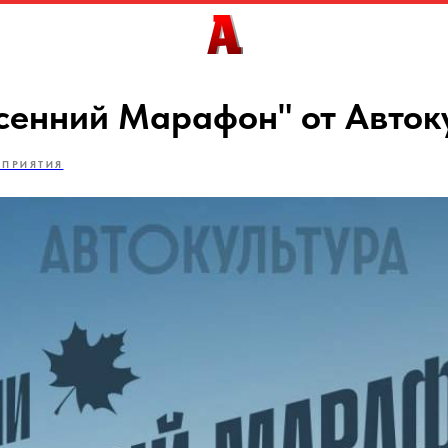
сенний Марафон" от Авток
ОПРИЯТИЯ