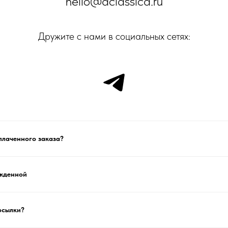
hello@aclassica.ru
Дружите с нами в социальных сетях:
плаченного заказа?
жденной
осылки?