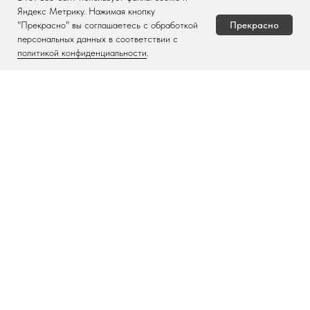
Задать вопрос
Яндекс Метрику. Нажимая кнопку
Прекрасно
"Прекрасно" вы соглашаетесь с обработкой
персональных данных в соответствии с
политикой конфиденциальности
.
Подарочные
сертификаты
Подарить
Когда устали выбирать и не знаете
что подарить тому, у кого все есть!