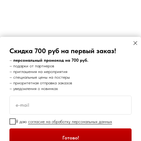
Скидка 700 руб на первый заказ!
–
персональный промокод на 700 руб.
– подарки от партнеров
– приглашения на мероприятия
– специальные цены на постеры
– приоритетная отправка заказов
– уведомления о новинках
e-mail
Я даю
согласие на обработку персональных данных
Этот веб-сайт использует файлы cookie и
Задать вопрос
Яндекс Метрику. Нажимая кнопку
Прекрасно
"Прекрасно" вы соглашаетесь с обработкой
Готово!