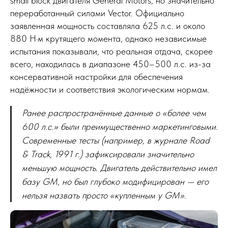
small block двигателя General Motors, но значительно
переработанный силами Vector. Официально
заявленная мощность составляла 625 л.с. и около
880 Н·м крутящего момента, однако независимые
испытания показывали, что реальная отдача, скорее
всего, находилась в диапазоне 450–500 л.с. из-за
консервативной настройки для обеспечения
надёжности и соответствия экологическим нормам.
Ранее распространённые данные о «более чем
600 л.с.» были преимущественно маркетинговыми.
Современные тесты (например, в журнале Road
& Track, 1991 г.) зафиксировали значительно
меньшую мощность. Двигатель действительно имел
базу GM, но был глубоко модифицирован — его
нельзя назвать просто «купленным у GM».