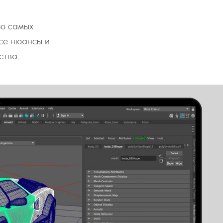
ью самых
се нюансы и
ства.