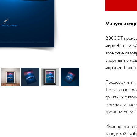
Минута истор
2000GT произв
мире Японии. Ф
японские автоп
спортивные маш
марками Европы
Предсерийный 
Track назвал «
приятных автом
водили», и пол
времени Porsch
Именно этот ав
заводской "каб