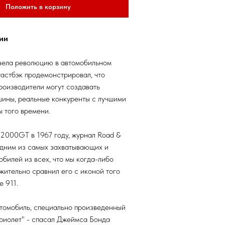
Положить в корзину
ии
ела революцию в автомобильном
астбэк продемонстрировал, что
роизводители могут создавать
ины, реальные конкуренты с лучшими
 того времени.
2000GT в 1967 году, журнал Road &
одним из самых захватывающих и
обилей из всех, что мы когда-либо
ожительно сравнил его с иконой того
e 911.
томобиль, специально произведенный
риолет" - спасал Джеймса Бонда