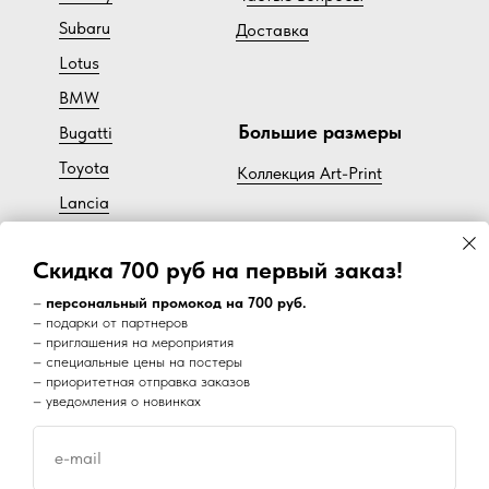
Subaru
Доставка
Lotus
BMW
Большие размеры
Bugatti
Toyota
Коллекция Art-Print
Lancia
Cadillac
Скидка 700 руб на первый заказ!
Volvo
–
персональный промокод на 700 руб.
– подарки от партнеров
– приглашения на мероприятия
Наш супер канал в Telegram:
– специальные цены на постеры
– приоритетная отправка заказов
– уведомления о новинках
e-mail