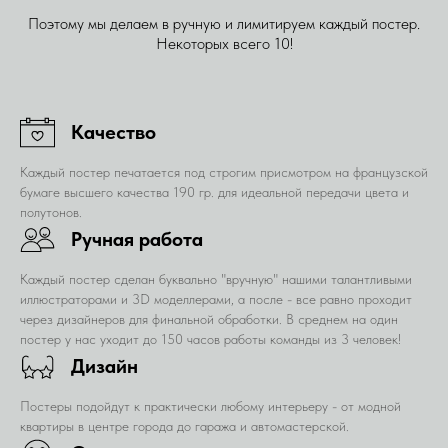
Поэтому мы делаем в ручную и лимитируем каждый постер.
Некоторых всего 10!
Качество
Каждый постер печатается под строгим присмотром на французской
бумаге высшего качества 190 гр. для идеальной передачи цвета и
полутонов.
Ручная работа
Каждый постер сделан буквально "вручную" нашими талантливыми
иллюстраторами и 3D моделлерами, а после - все равно проходит
через дизайнеров для финальной обработки. В среднем на один
постер у нас уходит до 150 часов работы команды из 3 человек!
Дизайн
Постеры подойдут к практически любому интерьеру - от модной
квартиры в центре города до гаража и автомастерской.