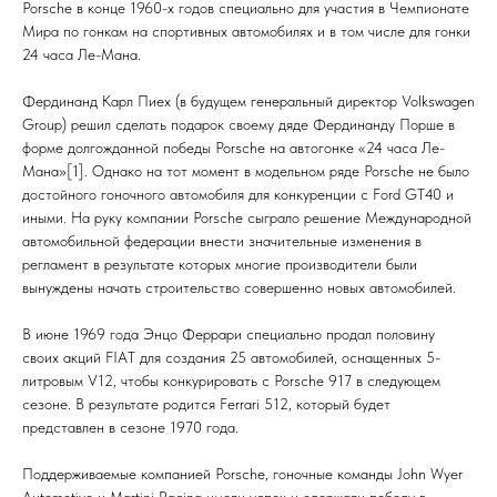
Porsche в конце 1960-х годов специально для участия в Чемпионате
Мира по гонкам на спортивных автомобилях и в том числе для гонки
24 часа Ле-Мана.
Фердинанд Карл Пиех (в будущем генеральный директор Volkswagen
Group) решил сделать подарок своему дяде Фердинанду Порше в
форме долгожданной победы Porsche на автогонке «24 часа Ле-
Мана»[1]. Однако на тот момент в модельном ряде Porsche не было
достойного гоночного автомобиля для конкуренции с Ford GT40 и
иными. На руку компании Porsche сыграло решение Международной
автомобильной федерации внести значительные изменения в
регламент в результате которых многие производители были
вынуждены начать строительство совершенно новых автомобилей.
В июне 1969 года Энцо Феррари специально продал половину
своих акций FIAT для создания 25 автомобилей, оснащенных 5-
литровым V12, чтобы конкурировать с Porsche 917 в следующем
сезоне. В результате родится Ferrari 512, который будет
представлен в сезоне 1970 года.
Поддерживаемые компанией Porsche, гоночные команды John Wyer