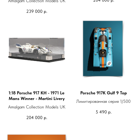
Amalgam Collection Models UK
239 000
р.
1:18 Porsche 917 KH - 1971 Le
Porsche 917K Gulf 9 Top
Mans Winner - Martini Livery
Лимитированная серия 1/500
Amalgam Collection Models UK
5 490
р.
204 000
р.