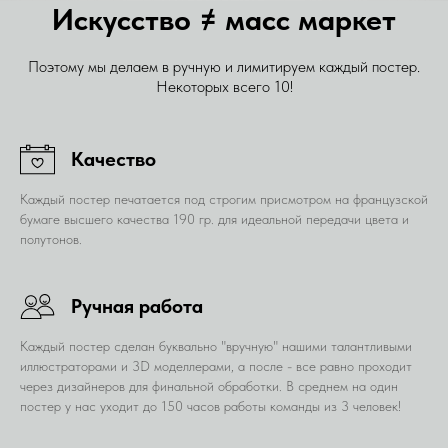
Искусство ≠ масс маркет
Поэтому мы делаем в ручную и лимитируем каждый постер.
Некоторых всего 10!
Качество
Каждый постер печатается под строгим присмотром на французской
бумаге высшего качества 190 гр. для идеальной передачи цвета и
полутонов.
Ручная работа
Каждый постер сделан буквально "вручную" нашими талантливыми
иллюстраторами и 3D моделлерами, а после - все равно проходит
через дизайнеров для финальной обработки. В среднем на один
постер у нас уходит до 150 часов работы команды из 3 человек!