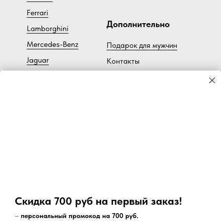
Ferrari
Дополнительно
Lamborghini
Mercedes-Benz
Подарок для мужчин
Jaguar
Контакты
Bentley
Ч
астые вопросы
Subaru
Доставка
Lotus
BMW
Большие размеры
Bugatti
Toyota
Коллекция Art-Print
Lancia
Cadillac
Скидка 700 руб на первый заказ!
Volvo
–
персональный промокод на 700 руб.