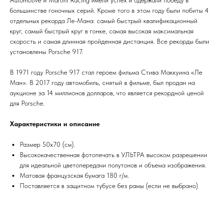
Automotive и Martini Racing имели успех и одержали победу в
большинстве гоночных серий. Кроме того в этом году были побиты 4
отдельных рекорда Ле-Мана: самый быстрый квалификационный
круг, самый быстрый круг в гонке, самая высокая максимальная
скорость и самая длинная пройденная дистанция. Все рекорды были
установлены Porsche 917.
В 1971 году Porsche 917 стал героем фильма Стива Маккуина «Ле
Ман». В 2017 году автомобиль, снятый в фильме, был продан на
аукционе за 14 миллионов долларов, что является рекордной ценой
для Porsche.
Характеристики и описание
Размер 50х70 (см).
Высококачественная фотопечать в УЛЬТРА высоком разрешении
для идеальной цветопередачи полутонов и объема изображения.
Матовая французская бумага 180 г/м.
Поставляется в защитном тубусе без рамы (если не выбрано)