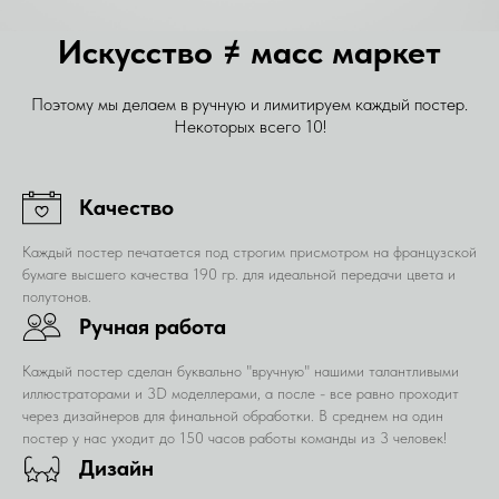
Искусство ≠ масс маркет
Поэтому мы делаем в ручную и лимитируем каждый постер.
Некоторых всего 10!
Качество
Каждый постер печатается под строгим присмотром на французской
бумаге высшего качества 190 гр. для идеальной передачи цвета и
полутонов.
Ручная работа
Каждый постер сделан буквально "вручную" нашими талантливыми
иллюстраторами и 3D моделлерами, а после - все равно проходит
через дизайнеров для финальной обработки. В среднем на один
постер у нас уходит до 150 часов работы команды из 3 человек!
Дизайн