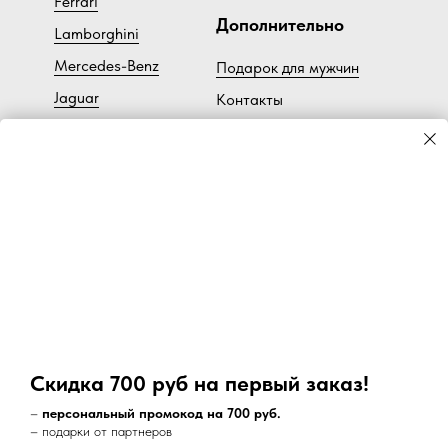
Ferrari
Дополнительно
Lamborghini
Mercedes-Benz
Подарок для мужчин
Jaguar
Контакты
Bentley
Ч
астые вопросы
Subaru
Доставка
Lotus
BMW
Большие размеры
Bugatti
Toyota
Коллекция Art-Print
Lancia
Cadillac
Скидка 700 руб на первый заказ!
Volvo
–
персональный промокод на 700 руб.
– подарки от партнеров