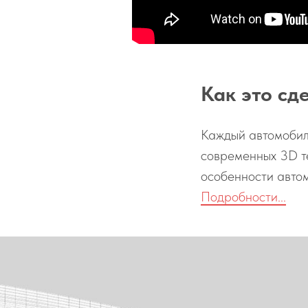
Как это сд
Каждый автомобил
современных 3D т
особенности автом
Подробности...