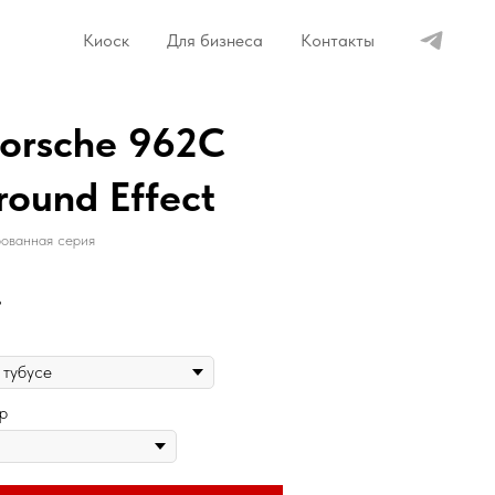
Киоск
Для бизнеса
Контакты
Porsche 962C
round Effect
ованная серия
.
р