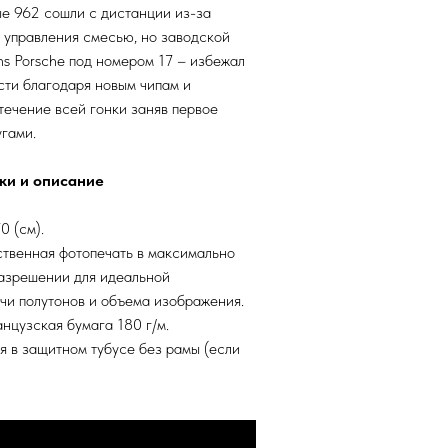
ые 962 сошли с дистанции из-за
 управления смесью, но заводской
s Porsche под номером 17 – избежал
сти благодаря новым чипам и
течение всей гонки заняв первое
угами.
ки и описание
0 (см).
твенная фотопечать в максимально
азрешении для идеальной
чи полутонов и объема изображения.
нцузская бумага 180 г/м.
я в защитном тубусе без рамы (если