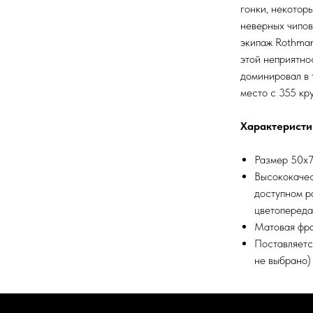
гонки, некотор
неверных чипов
экипаж Rothman
этой неприятно
доминировал в 
место с 355 кр
Характеристи
Размер 50х7
Высококачес
доступном р
цветопереда
Матовая фра
Поставляетс
не выбрано)