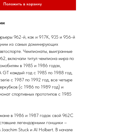
Положить в корзину
ии
арьеры 962-й, как и 917K, 935 и 956-й
одним из самых доминирующих
автоспорте. Чемпионаты, выигранные
62, включали титул чемпиона мира по
омобилям в 1985 и 1986 годах,
 GT каждый год с 1985 по 1988 год,
serie с 1987 по 1992 год, все четыре
еркубков (с 1986 по 1989 год) и
онат спортивных прототипов с 1985
мане в 1986 и 1987 годах свой 962C
 ставшие легендарными гонщики –
s Joachim Stuck и Al Holbert. В начале