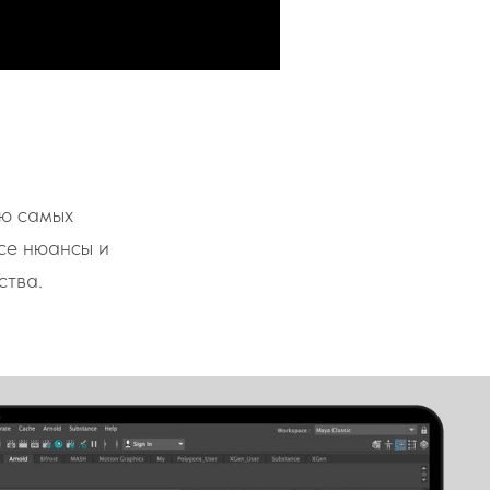
ью самых
се нюансы и
ства.