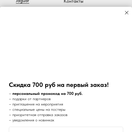
Jaguar
Контакты
Bentley
Ч
астые вопросы
Subaru
Доставка
Lotus
BMW
Большие размеры
Bugatti
Toyota
Коллекция Art-Print
Lancia
Cadillac
Скидка 700 руб на первый заказ!
Volvo
–
персональный промокод на 700 руб.
– подарки от партнеров
– приглашения на мероприятия
Наш супер канал в Telegram:
– специальные цены на постеры
– приоритетная отправка заказов
– уведомления о новинках