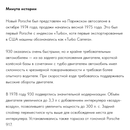
Минута истории
Новый Porsche был представлен на Парижском автосалоне в
октябре 1974 года, продажи начались весной 1975 года. Это был
первый Porsche с индексом «Turbo», хотя первые экспортированные
в США машины обозначались как «Turbo Carrera».
930 оказались очень быстрыми, но и крайне требовательным
автомобилем — из-за заднего расположения двигателя, короткой
колёсной базы в сочетании с турбо-двигателем автомобиль имел
склонность к чрезмерной поворачиваемости и требовал более
опытного водителя. При скоростной езде требовалось поддерживать
высокие обороты двигателя.
В 1978 году 930 подверглись значительной модернизации. Объём
двигателя увеличился до 3,3 л с добавлением интеркулера «воздух-
воздух», позволившего увеличить мощность до 300 л. с. Задний
спойлер переместился чуть выше для освобождения места для
интеркулера. Устанавливались также тормоза от гоночной Porsche
917.