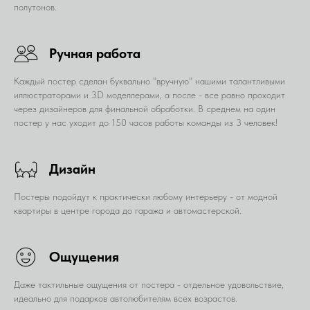
полутонов.
Ручная работа
Каждый постер сделан буквально "вручную" нашими талантливыми
иллюстраторами и 3D моделлерами, а после - все равно проходит
через дизайнеров для финальной обработки. В среднем на один
постер у нас уходит до 150 часов работы команды из 3 человек!
Дизайн
Постеры подойдут к практически любому интерьеру - от модной
квартиры в центре города до гаража и автомастерской.
Ощущения
Даже тактильные ощущения от постера - отдельное удовольствие,
идеально для подарков автолюбителям всех возрастов.