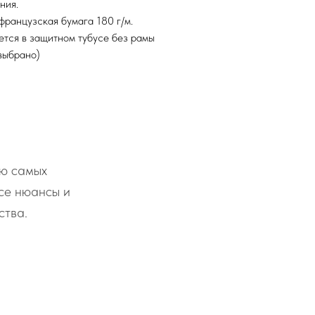
ния.
французская бумага 180 г/м.
ется в защитном тубусе без рамы
 выбрано)
ью самых
се нюансы и
ства.