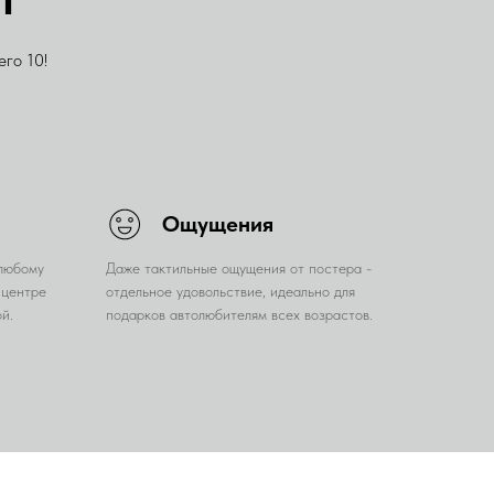
го 10!
Ощущения
 любому
Даже тактильные ощущения от постера -
 центре
отдельное удовольствие, идеально для
й.
подарков автолюбителям всех возрастов.