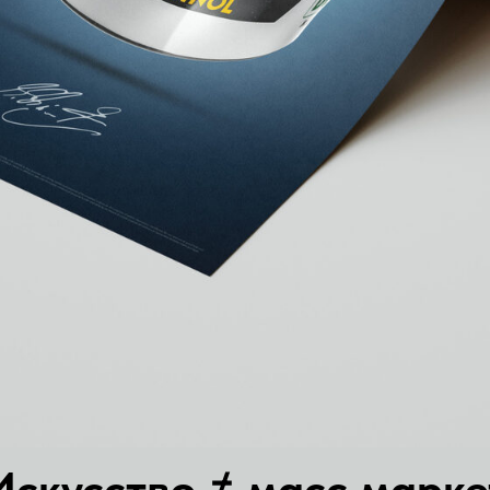
Искусство ≠ масс марке