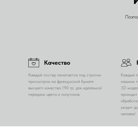
Поэто
Качество
Каждый постер печатается под строгим
Каждый п
присмотром на французской бумаге
нашими т
высшего качества 190 гр. для идеальной
3D модел
передачи цвета и полутонов.
проходит
обработк
уходит д
человек!