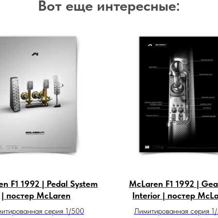
Вот еще интересные:
n F1 1992 | Pedal System
McLaren F1 1992 | Ge
| постер McLaren
Interior | постер McL
итированная серия 1/500
Лимитированная серия 1