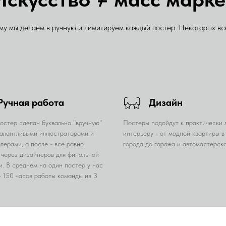
му мы делаем в ручную и лимитируем каждый постер. Некоторых все
Ручная работа
Дизайн
остер сделан буквально "вручную"
Постеры подойдут к практически
алантливыми иллюстраторами и
интерьеру - от модной квартиры в
лерами, а после - все равно
города до гаража и автомастерско
 через дизайнеров для финальной
и. В среднем на один постер у нас
о 150 часов работы команды из 3