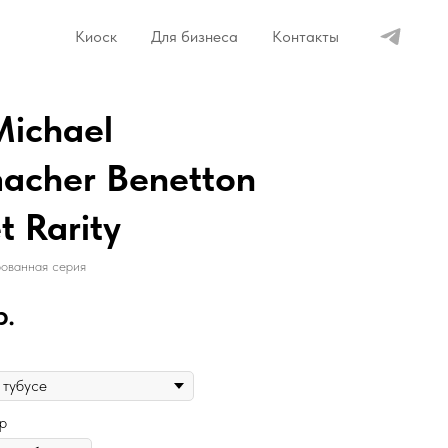
Киоск
Для бизнеса
Контакты
Michael
acher Benetton
 Rarity
ованная серия
р.
р