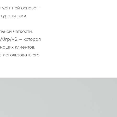
гментной основе –
атуральными.
ьной четкости.
90гр/м2 – которая
наших клиентов.
 использовать его