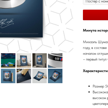
Минута истор
Михаэль Шумах
году, в составе
началом оглуши
– первый титул
Характеристи
Размер 50
Высокока
высоком 
цветопер