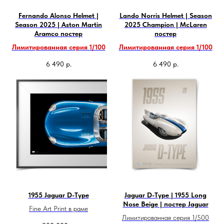
Fernando Alonso Helmet |
Lando Norris Helmet | Season
Season 2025 | Aston Martin
2025 Champion | McLaren
Aramco постер
постер
Лимитированная серия 1/100
Лимитированная серия 1/100
6 490
р.
6 490
р.
1955 Jaguar D-Type
Jaguar D-Type | 1955 Long
Nose Beige | постер Jaguar
Fine Art Print в раме
Лимитированная серия 1/500