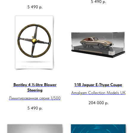
5 490
р.
5 490
р.
Bentley 4 ½-litre Blower
1:18 Jaguar E-Ttype Coupe
Steering
Amalgam Collection Models UK
Лимитированная серия 1/500
204 000
р.
5 490
р.