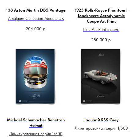
1:18 Aston Martin DB5 Vantage
1925 Rolls-Royce Phantom I
Jonckheere Aerodynamic
Amalgam Collection Models UK
Coupe Art Print
204 000
р.
Fine Art Print в раме
280 000
р.
Michael Schumacher Benetton
Jaguar XKSS Grey
Helmet
Лимитированная серия 1/500
Лимитированная серия 1/500