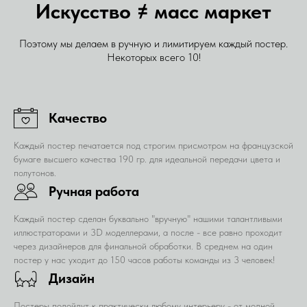
Искусство ≠ масс маркет
Поэтому мы делаем в ручную и лимитируем каждый постер.
Некоторых всего 10!
Качество
Каждый постер печатается под строгим присмотром на французской
бумаге высшего качества 190 гр. для идеальной передачи цвета и
полутонов.
Ручная работа
Каждый постер сделан буквально "вручную" нашими талантливыми
иллюстраторами и 3D моделлерами, а после - все равно проходит
через дизайнеров для финальной обработки. В среднем на один
постер у нас уходит до 150 часов работы команды из 3 человек!
Дизайн
Постеры подойдут к практически любому интерьеру - от модной