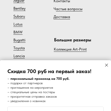
Jaguar
Контакты
Bentley
Ч
астые вопросы
Subaru
Доставка
Lotus
BMW
Большие размеры
Bugatti
Toyota
Коллекция Art-Print
Lancia
Cadillac
Скидка 700 руб на первый заказ!
Volvo
–
персональный промокод на 700 руб.
– подарки от партнеров
– приглашения на мероприятия
Наш супер канал в Telegram:
– специальные цены на постеры
– приоритетная отправка заказов
– уведомления о новинках