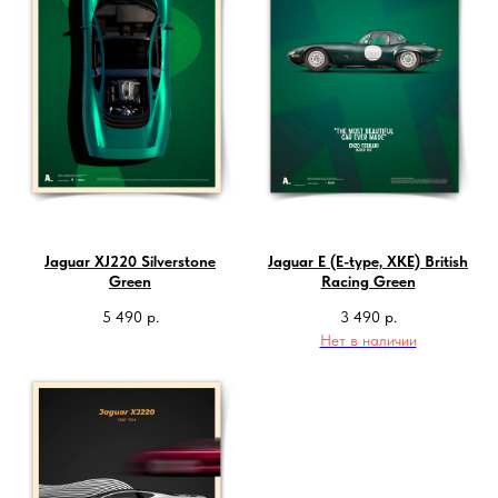
Jaguar XJ220 Silverstone
Jaguar E (E-type, XKE) British
Green
Racing Green
5 490
р.
3 490
р.
Нет в наличии