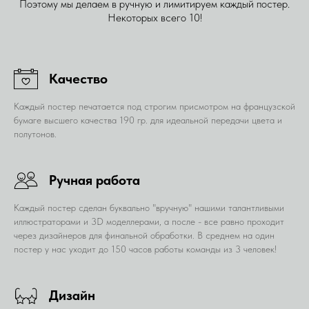
Поэтому мы делаем в ручную и лимитируем каждый постер.
Некоторых всего 10!
Качество
Каждый постер печатается под строгим присмотром на французской
бумаге высшего качества 190 гр. для идеальной передачи цвета и
полутонов.
Ручная работа
Каждый постер сделан буквально "вручную" нашими талантливыми
иллюстраторами и 3D моделлерами, а после - все равно проходит
через дизайнеров для финальной обработки. В среднем на один
постер у нас уходит до 150 часов работы команды из 3 человек!
Дизайн