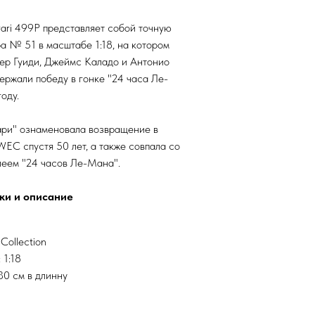
rari 499P представляет собой точную
а № 51 в масштабе 1:18, на котором
ер Гуиди, Джеймс Каладо и Антонио
ржали победу в гонке "24 часа Ле-
оду.
ри" ознаменовала возвращение в
WEC спустя 50 лет, а также совпала со
леем "24 часов Ле-Мана".
ки и описание
Collection
 1:18
30 см в длинну