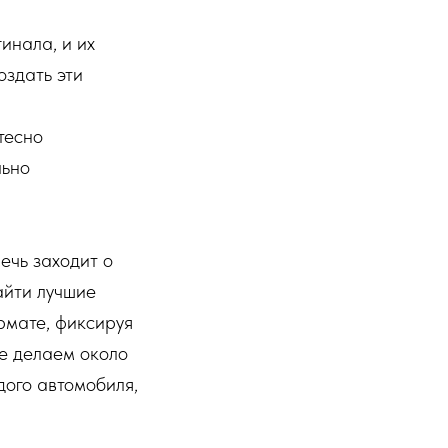
инала, и их
оздать эти
тесно
льно
ечь заходит о
айти лучшие
рмате, фиксируя
е делаем около
дого автомобиля,