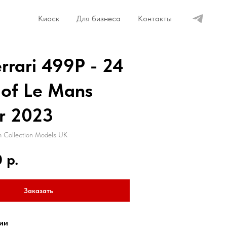
Киоск
Для бизнеса
Контакты
errari 499P - 24
 of Le Mans
r 2023
 Collection Models UK
0
р.
Заказать
ии