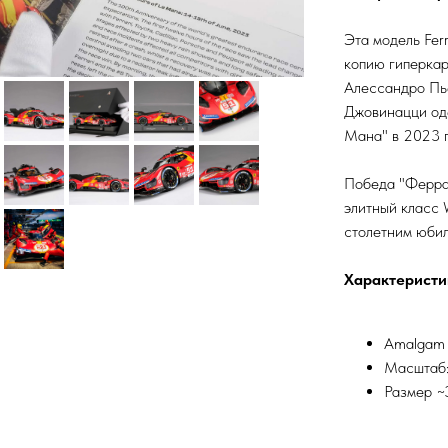
Эта модель Fer
копию гиперкар
Алессандро Пь
Джовинацци оде
Мана" в 2023 г
Победа "Ферра
элитный класс 
столетним юби
Характеристи
Amalgam 
Масштаб:
Размер ~