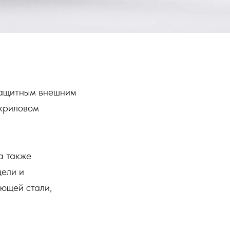
защитным внешним
акриловом
а также
ели и
ющей стали,