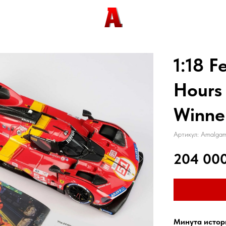
1:18 F
Hours
Winne
Артикул:
Amalgam
204 00
Минута истор