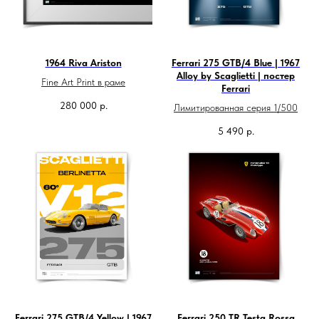
1964 Riva Ariston
Ferrari 275 GTB/4 Blue | 1967
Alloy by Scaglietti | постер
Fine Art Print в раме
Ferrari
280 000
р.
Лимитированная серия 1/500
5 490
р.
Ferrari 275 GTB/4 Yellow | 1967
Ferrari 250 TR Testa Rossa