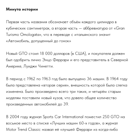
Минута истории
Первая часть названия обозначает объём каждого цилиндра в
кубических сантиметрах, а вторая часть — аббревиатура от «Gran
Turismo Omologata», что в переводе с итальянского значит
«Автомобиль, допущенный до гонок»
Новый GTO стоил 18 000 долларов (в США), и покупателя должен
был одобрить лично Энцо Феррари и его представитель в Северной
Америке, Луиджи Чинетти.
В период с 1962 по 1963 год было выпущено 36 машин. В 1964 году
была представлена «вторая серия», внешность которой была слегка
изменена. Было произведено всего три таких, и четырём старым
моделям поставили новый кузов, что довело общее количество
произведенных автомобилей до 39.
В 2004 году журнал Sports Car International поместил 250 GTO на
восьмое место в списке «Лучших машин 60-х годов», а журнал
Motor Trend Classic назвал её «лучшей Феррари из когда-либо