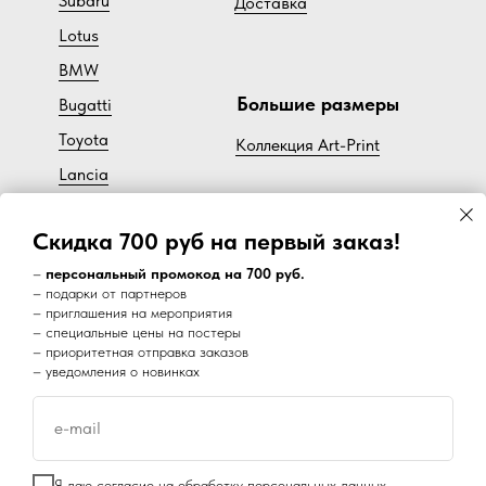
Subaru
Доставка
Lotus
BMW
Большие размеры
Bugatti
Toyota
Коллекция Art-Print
Lancia
Cadillac
Скидка 700 руб на первый заказ!
Volvo
–
персональный промокод на 700 руб.
– подарки от партнеров
– приглашения на мероприятия
Наш супер канал в Telegram:
– специальные цены на постеры
– приоритетная отправка заказов
– уведомления о новинках
e-mail
Disclaimer
Я даю
согласие на обработку персональных данных