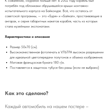
К сожалению, «Бурана» больше нет: в 2002 году корабль был
погребён под обломками обрушившейся крыши монтажно-
испытательного корпуса на Байконуре. Всё, что осталось от
советской программы, — это «Буря» и «Байкал», простаивающие в
ангарах, и серия габаритных макетов корабля, часть из которых
стала музейными экспонатами.
Характеристики и описание
Размер 50х70 (см).
Высококачественная фотопечать в УЛЬТРА высоком разрешении
для идеальной цветопередачи полутонов и объема изображения.
Матовая французская бумага 180 г/м.
Поставляется в защитном тубусе без рамы (если не выбрано)
Как это сделано?
Каждый автомобиль на нашем постере –