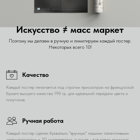
Искусство ≠ масс маркет
Поэтому мы делаем в ручную и лимитируем каждый постер.
Некоторых всего 10!
Качество
Каждый постер печатается под строгим присмотром на французской
бумаге высшего качества 190 гр. для идеальной передачи цвета и
полутонов.
Ручная работа
Каждый постер сделан буквально "вручную" нашими талантливыми
иллюстраторами и 3D моделлерами, а после - все равно проходит