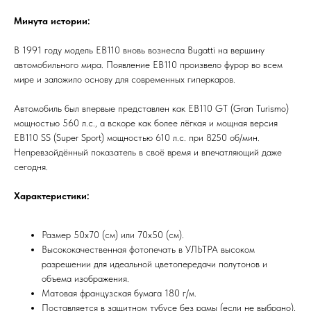
Минута истории:
В 1991 году модель EB110 вновь вознесла Bugatti на вершину
автомобильного мира. Появление EB110 произвело фурор во всем
мире и заложило основу для современных гиперкаров.
Автомобиль был впервые представлен как EB110 GT (Gran Turismo)
мощностью 560 л.с., а вскоре как более лёгкая и мощная версия
EB110 SS (Super Sport) мощностью 610 л.с. при 8250 об/мин.
Непревзойдённый показатель в своё время и впечатляющий даже
сегодня.
Характеристики:
Размер 50х70 (см) или 70х50 (см).
Высококачественная фотопечать в УЛЬТРА высоком
разрешении для идеальной цветопередачи полутонов и
объема изображения.
Матовая французская бумага 180 г/м.
Поставляется в защитном тубусе без рамы (если не выбрано),