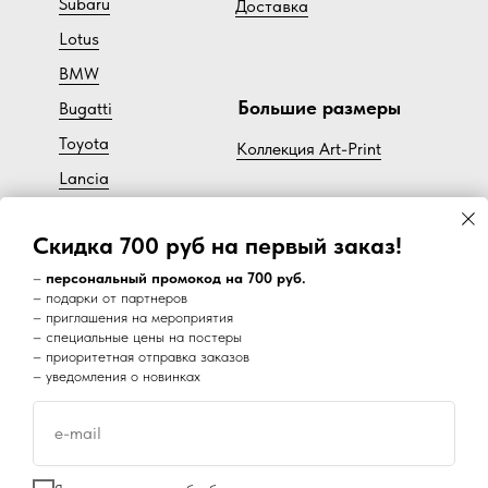
Subaru
Доставка
Lotus
BMW
Большие размеры
Bugatti
Toyota
Коллекция Art-Print
Lancia
Cadillac
Скидка 700 руб на первый заказ!
Volvo
–
персональный промокод на 700 руб.
– подарки от партнеров
– приглашения на мероприятия
Наш супер канал в Telegram:
– специальные цены на постеры
– приоритетная отправка заказов
– уведомления о новинках
e-mail
Disclaimer