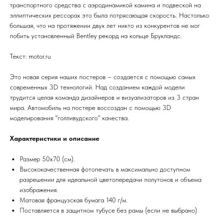
транспортного средства с аэродинамикой камина и подвеской на
эллиптических рессорах это была потрясающая скорость. Настолько
большая, что на протяжении двух лет никто из конкурентов не мог
побить установленный Bentley рекорд на кольце Брукландс.
Текст: motor.ru
Это новая серия наших постеров – создается с помощью самых
современных 3D технологий. Над созданием каждой модели
трудится целая команда дизайнеров и визуализаторов из 3 стран
мира. Автомобиль на постере воссоздан с помощью 3D
моделирования "голливудского" качества.
Характеристики и описание
Размер 50х70 (см).
Высококачественная фотопечать в максимально доступном
разрешении для идеальной цветопередачи полутонов и объема
изображения.
Матовая французская бумага 140 г/м.
Поставляется в защитном тубусе без рамы (если не выбрано)