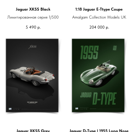
Jaguar XKSS Black
1:18 Jaguar E-Ttype Coupe
Лимитированная серия 1/500
Amalgam Collection Models UK
5 490
р.
204 000
р.
Jaguar XKSS Grey
Jaguar D-Type | 1955 Long Nose