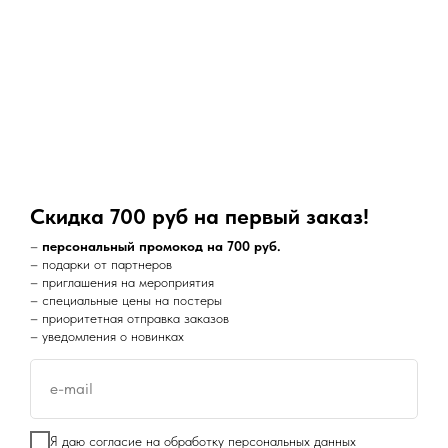
Lotus
BMW
Большие размеры
Bugatti
Toyota
Коллекция Art-Print
Lancia
Cadillac
Скидка 700 руб на первый заказ!
Volvo
–
персональный промокод на 700 руб.
– подарки от партнеров
– приглашения на мероприятия
Наш супер канал в Telegram:
– специальные цены на постеры
– приоритетная отправка заказов
– уведомления о новинках
e-mail
Disclaimer
Я даю
согласие на обработку персональных данных