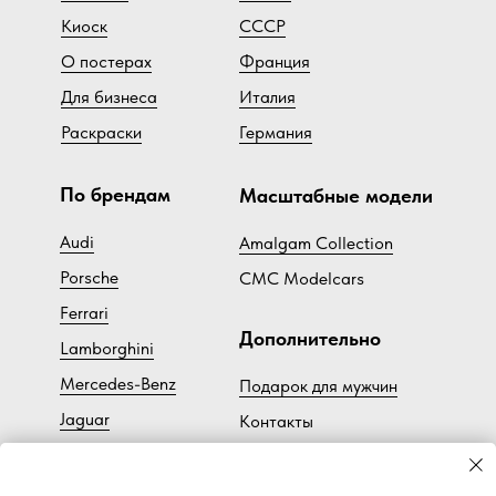
Киоск
СССР
О постерах
Франция
Для бизнеса
Италия
Раскраски
Германия
По брендам
Масштабные модели
Audi
Amalgam Collection
Porsche
CMC Modelcars
Ferrari
Дополнительно
Lamborghini
Mercedes-Benz
Подарок для мужчин
Jaguar
Контакты
Bentley
Ч
астые вопросы
Subaru
Доставка