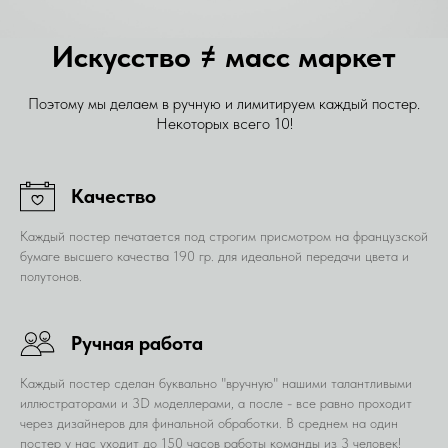
Искусство ≠ масс маркет
Поэтому мы делаем в ручную и лимитируем каждый постер.
Некоторых всего 10!
Качество
Каждый постер печатается под строгим присмотром на французской
бумаге высшего качества 190 гр. для идеальной передачи цвета и
полутонов.
Ручная работа
Каждый постер сделан буквально "вручную" нашими талантливыми
иллюстраторами и 3D моделлерами, а после - все равно проходит
через дизайнеров для финальной обработки. В среднем на один
постер у нас уходит до 150 часов работы команды из 3 человек!