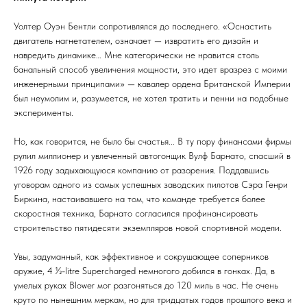
Уолтер Оуэн Бентли сопротивлялся до последнего. «Оснастить
двигатель нагнетателем, означает — извратить его дизайн и
навредить динамике… Мне категорически не нравится столь
банальный способ увеличения мощности, это идет вразрез с моими
инженерными принципами» — кавалер ордена Британской Империи
был неумолим и, разумеется, не хотел тратить и пенни на подобные
эксперименты.
Но, как говорится, не было бы счастья... В ту пору финансами фирмы
рулил миллионер и увлеченный автогонщик Вулф Барнато, спасший в
1926 году задыхающуюся компанию от разорения. Поддавшись
уговорам одного из самых успешных заводских пилотов Сэра Генри
Биркина, настаивавшего на том, что команде требуется более
скоростная техника, Барнато согласился профинансировать
строительство пятидесяти экземпляров новой спортивной модели.
Увы, задуманный, как эффективное и сокрушающее соперников
оружие, 4 ½-litre Supercharged немногого добился в гонках. Да, в
умелых руках Blower мог разгоняться до 120 миль в час. Не очень
круто по нынешним меркам, но для тридцатых годов прошлого века и