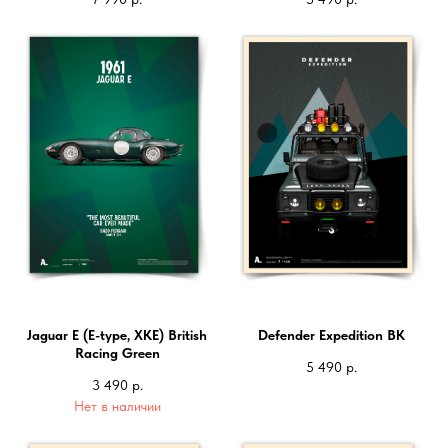
Jaguar E (E-type, XKE) British
Defender Expedition BK
Racing Green
5 490
р.
3 490
р.
Нет в наличии