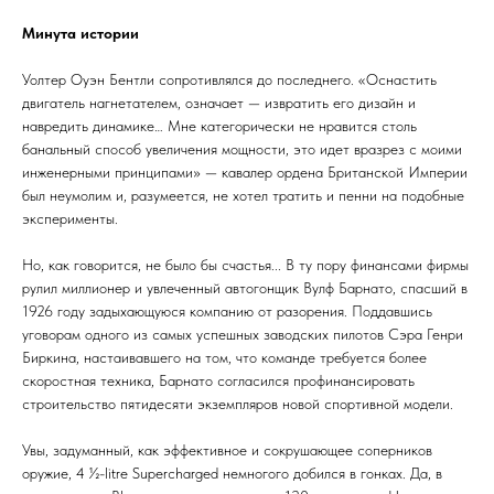
Минута истории
Уолтер Оуэн Бентли сопротивлялся до последнего. «Оснастить
двигатель нагнетателем, означает — извратить его дизайн и
навредить динамике… Мне категорически не нравится столь
банальный способ увеличения мощности, это идет вразрез с моими
инженерными принципами» — кавалер ордена Британской Империи
был неумолим и, разумеется, не хотел тратить и пенни на подобные
эксперименты.
Но, как говорится, не было бы счастья... В ту пору финансами фирмы
рулил миллионер и увлеченный автогонщик Вулф Барнато, спасший в
1926 году задыхающуюся компанию от разорения. Поддавшись
уговорам одного из самых успешных заводских пилотов Сэра Генри
Биркина, настаивавшего на том, что команде требуется более
скоростная техника, Барнато согласился профинансировать
строительство пятидесяти экземпляров новой спортивной модели.
Увы, задуманный, как эффективное и сокрушающее соперников
оружие, 4 ½-litre Supercharged немногого добился в гонках. Да, в