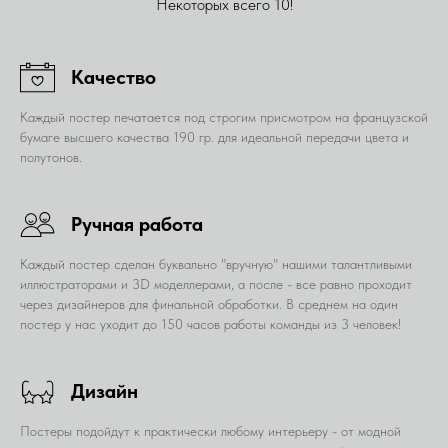
Некоторых всего 10!
Качество
Каждый постер печатается под строгим присмотром на французской
бумаге высшего качества 190 гр. для идеальной передачи цвета и
полутонов.
Ручная работа
Каждый постер сделан буквально "вручную" нашими талантливыми
иллюстраторами и 3D моделлерами, а после - все равно проходит
через дизайнеров для финальной обработки. В среднем на один
постер у нас уходит до 150 часов работы команды из 3 человек!
Дизайн
Постеры подойдут к практически любому интерьеру - от модной