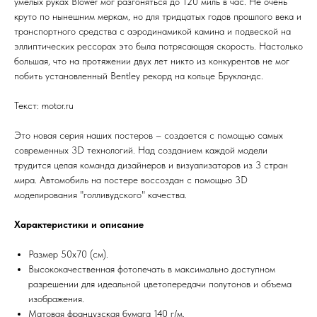
умелых руках Blower мог разгоняться до 120 миль в час. Не очень
круто по нынешним меркам, но для тридцатых годов прошлого века и
транспортного средства с аэродинамикой камина и подвеской на
эллиптических рессорах это была потрясающая скорость. Настолько
большая, что на протяжении двух лет никто из конкурентов не мог
побить установленный Bentley рекорд на кольце Брукландс.
Текст: motor.ru
Это новая серия наших постеров – создается с помощью самых
современных 3D технологий. Над созданием каждой модели
трудится целая команда дизайнеров и визуализаторов из 3 стран
мира. Автомобиль на постере воссоздан с помощью 3D
моделирования "голливудского" качества.
Характеристики и описание
Размер 50х70 (см).
Высококачественная фотопечать в максимально доступном
разрешении для идеальной цветопередачи полутонов и объема
изображения.
Матовая французская бумага 140 г/м.