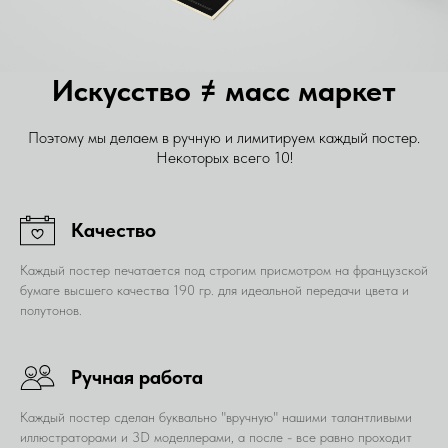
Искусство ≠ масс маркет
Поэтому мы делаем в ручную и лимитируем каждый постер.
Некоторых всего 10!
Качество
Каждый постер печатается под строгим присмотром на французской
бумаге высшего качества 190 гр. для идеальной передачи цвета и
полутонов.
Ручная работа
Каждый постер сделан буквально "вручную" нашими талантливыми
иллюстраторами и 3D моделлерами, а после - все равно проходит