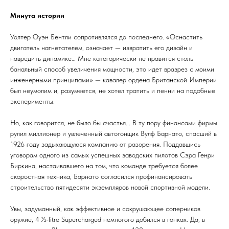
Минута истории
Уолтер Оуэн Бентли сопротивлялся до последнего. «Оснастить
двигатель нагнетателем, означает — извратить его дизайн и
навредить динамике… Мне категорически не нравится столь
банальный способ увеличения мощности, это идет вразрез с моими
инженерными принципами» — кавалер ордена Британской Империи
был неумолим и, разумеется, не хотел тратить и пенни на подобные
эксперименты.
Но, как говорится, не было бы счастья... В ту пору финансами фирмы
рулил миллионер и увлеченный автогонщик Вулф Барнато, спасший в
1926 году задыхающуюся компанию от разорения. Поддавшись
уговорам одного из самых успешных заводских пилотов Сэра Генри
Биркина, настаивавшего на том, что команде требуется более
скоростная техника, Барнато согласился профинансировать
строительство пятидесяти экземпляров новой спортивной модели.
Увы, задуманный, как эффективное и сокрушающее соперников
оружие, 4 ½-litre Supercharged немногого добился в гонках. Да, в