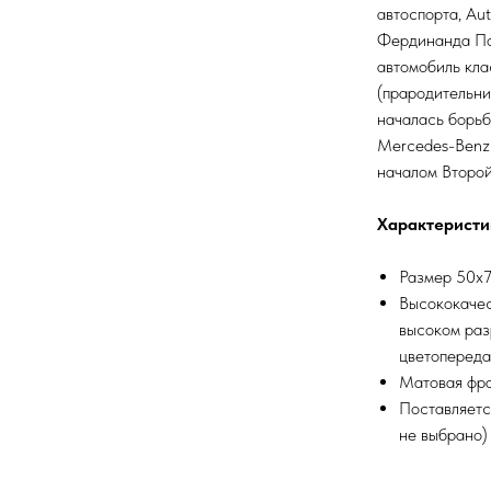
автоспорта, Au
Фердинанда По
автомобиль кла
(прародительни
началась борьб
Mercedes-Benz 
началом Второй
Характеристи
Размер 50х7
Высококачес
высоком раз
цветопереда
Матовая фра
Поставляетс
не выбрано)