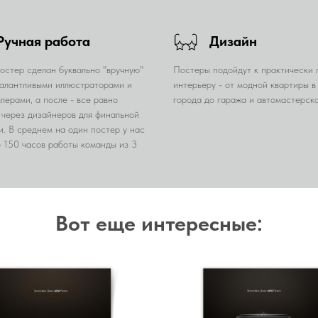
Ручная работа
Дизайн
остер сделан буквально "вручную"
Постеры подойдут к практически
алантливыми иллюстраторами и
интерьеру - от модной квартиры в
лерами, а после - все равно
города до гаража и автомастерско
 через дизайнеров для финальной
и. В среднем на один постер у нас
о 150 часов работы команды из 3
Вот еще интересные: