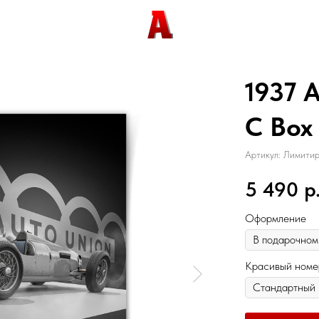
1937 
C Box
Артикул:
Лимитир
5 490
р
Оформление
Красивый номе