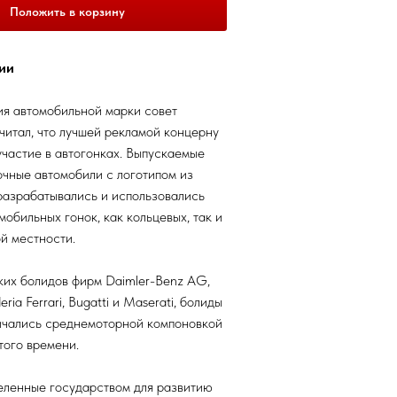
Положить в корзину
ии
я автомобильной марки совет
читал, что лучшей рекламой концерну
участие в автогонках. Выпускаемые
очные автомобили с логотипом из
разрабатывались и использовались
мобильных гонок, как кольцевых, так и
й местности.
их болидов фирм Daimler-Benz AG,
ria Ferrari, Bugatti и Maserati, болиды
ичались среднемоторной компоновкой
того времени.
еленные государством для развитию