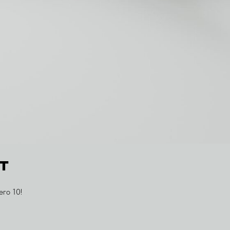
т
го 10!