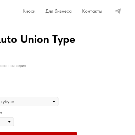
Киоск
Для бизнеса
Контакты
Auto Union Type
ованная серия
.
р