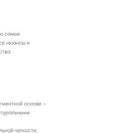
ью самых
се нюансы и
ства.
гментной основе –
атуральными.
ьной четкости.