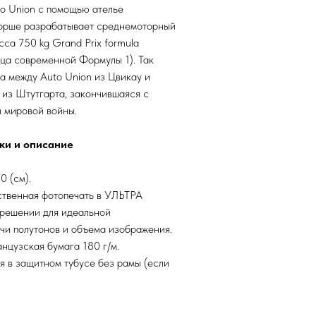
to Union с помощью ателье
рше разрабатывает среднемоторный
сса 750 kg Grand Prix formula
ца современной Формулы 1). Так
а между Auto Union из Цвикау и
из Штутгарта, закончившаяся с
 мировой войны.
ки и описание
0 (см).
твенная фотопечать в УЛЬТРА
решении для идеальной
чи полутонов и объема изображения.
нцузская бумага 180 г/м.
я в защитном тубусе без рамы (если