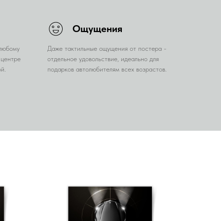
Ощущения
 любому
Даже тактильные ощущения от постера -
 центре
отдельное удовольствие, идеально для
й.
подарков автолюбителям всех возрастов.