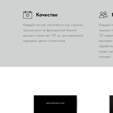
Качество
Каждый постер печатается под строгим
Каждый п
присмотром на французской бумаге
нашими т
высшего качества 190 гр. для идеальной
3D модел
передачи цвета и полутонов.
проходит
обработк
уходит д
человек!