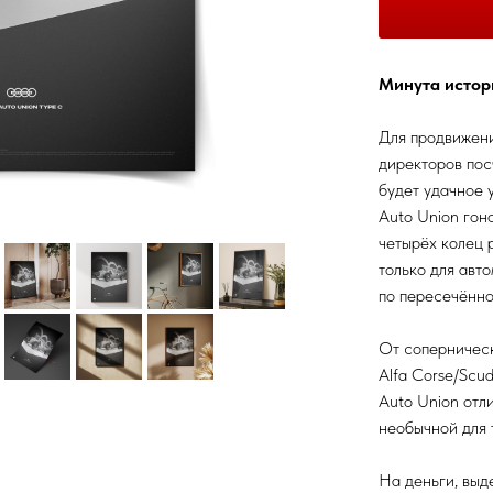
Минута истор
Для продвижени
директоров пос
будет удачное 
Auto Union гон
четырёх колец 
только для авто
по пересечённо
От соперническ
Alfa Corse/Scude
Auto Union отл
необычной для 
На деньги, выд