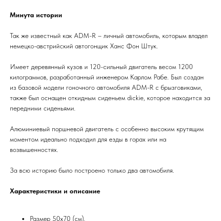
Минута истории
Так же известный как ADM-R – личный автомобиль, которым владел
немецко-австрийский автогонщик Ханс Фон Штук.
Имеет деревянный кузов и 120-сильный двигатель весом 1200
килограммов, разработанный инженером Карлом Рабе. Был создан
из базовой модели гоночного автомобиля ADM-R с брызговиками,
также был оснащен откидным сиденьем dickie, которое находится за
передними сиденьями.
Алюминиевый поршневой двигатель с особенно высоким крутящим
моментом идеально подходил для езды в горах или на
возвышенностях.
За всю историю было построено только два автомобиля.
Характеристики и описание
Размер 50х70 (см).