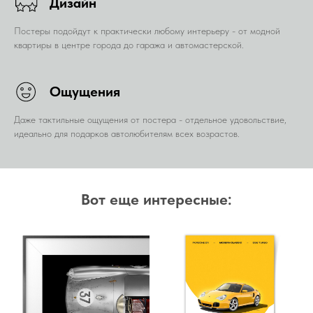
Дизайн
Постеры подойдут к практически любому интерьеру - от модной
квартиры в центре города до гаража и автомастерской.
Ощущения
Даже тактильные ощущения от постера - отдельное удовольствие,
идеально для подарков автолюбителям всех возрастов.
Вот еще интересные: