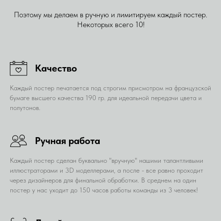
Поэтому мы делаем в ручную и лимитируем каждый постер.
Некоторых всего 10!
Качество
Каждый постер печатается под строгим присмотром на французской
бумаге высшего качества 190 гр. для идеальной передачи цвета и
полутонов.
Ручная работа
Каждый постер сделан буквально "вручную" нашими талантливыми
иллюстраторами и 3D моделлерами, а после - все равно проходит
через дизайнеров для финальной обработки. В среднем на один
постер у нас уходит до 150 часов работы команды из 3 человек!