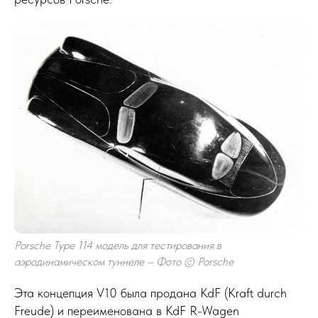
Porsche Type 114 модель для тестирования в
аэродинамическом туннеле – Фото © Porsche
Эта концепция V10 была продана KdF (Kraft durch
Freude) и переименована в KdF R-Wagen