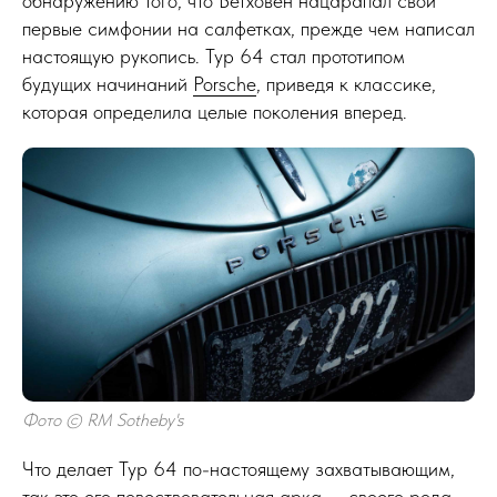
обнаружению того, что Бетховен нацарапал свои
первые симфонии на салфетках, прежде чем написал
настоящую рукопись. Typ 64 стал прототипом
будущих начинаний
Porsche
, приведя к классике,
которая определила целые поколения вперед.
Фото © RM Sotheby's
Что делает Typ 64 по-настоящему захватывающим,
так это его повествовательная арка — своего рода