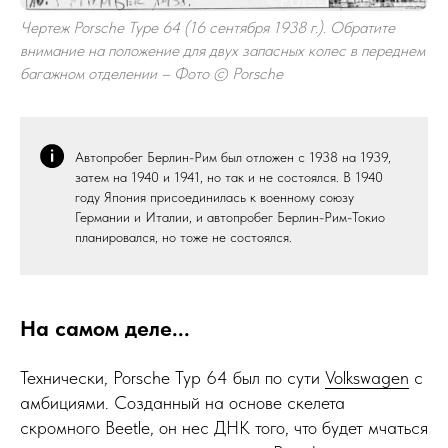
Чертеж Porsche Type 64 (16 сентября 1938 г.). Обратите
внимание на положение для двух запасных колес в переднем
багажном отделении – Фото © Porsche
Автопробег Берлин-Рим был отложен с 1938 на 1939,
затем на 1940 и 1941, но так и не состоялся. В 1940
году Япония присоединилась к военному союзу
Германии и Италии, и автопробег Берлин-Рим-Токио
планировался, но тоже не состоялся.
На самом деле...
Технически, Porsche Typ 64 был по сути
Volkswagen
с
амбициями. Созданный на основе скелета
скромного Beetle, он нес ДНК того, что будет мчаться