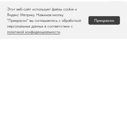
Этот веб-сайт использует файлы cookie и
Задать вопрос
Яндекс Метрику. Нажимая кнопку
Прекрасно
"Прекрасно" вы соглашаетесь с обработкой
персональных данных в соответствии с
политикой конфиденциальности
.
Подарочные
сертификаты
Подарить
Когда устали выбирать и не знаете
что подарить тому, у кого все есть!